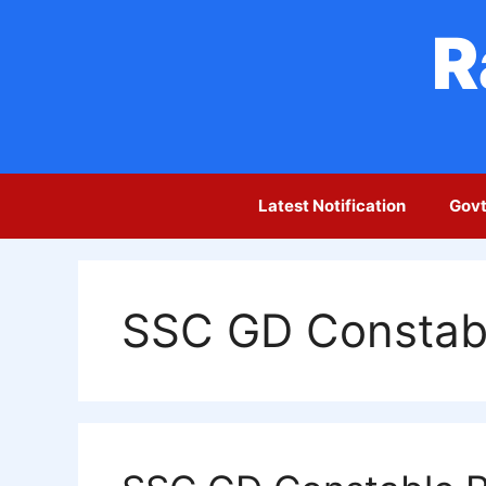
Skip
R
to
content
Latest Notification
Govt
SSC GD Constabl