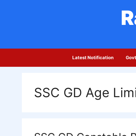
Skip
R
to
content
Latest Notification
Govt
SSC GD Age Limi