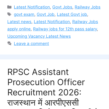
Categories
Latest Notification
,
Govt Jobs
,
Railway Jobs
Tags
govt exam
,
Govt Job
,
Latest Govt job
,
Latest news
,
Latest Notification
,
Railway Jobs
apply online
,
Railway jobs for 12th pass salary
,
Upcoming Vacancy Latest News
Leave a comment
RPSC Assistant
Prosecution Officer
Recruitment 2026:
राजस्थान में आरपीएससी