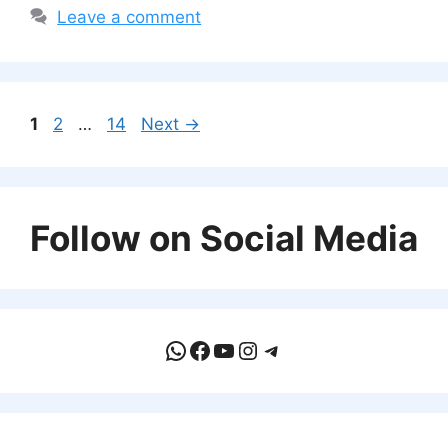
Leave a comment
Page
Page
Page
1
2
…
14
Next
→
Follow on Social Media
WhatsApp
Facebook
YouTube
Instagram
Telegram