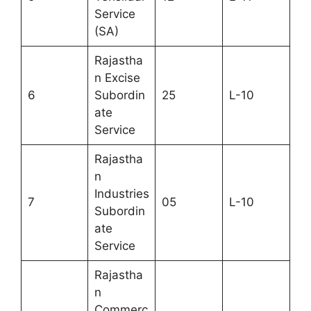
Service
(SA)
Rajastha
n Excise
6
Subordin
25
L-10
ate
Service
Rajastha
n
Industries
7
05
L-10
Subordin
ate
Service
Rajastha
n
Commerc