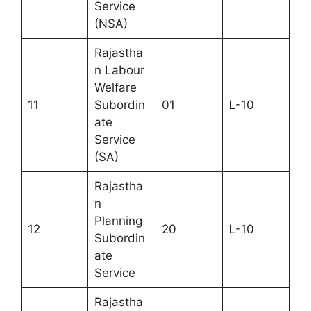
Service
(NSA)
Rajastha
n Labour
Welfare
11
Subordin
01
L-10
ate
Service
(SA)
Rajastha
n
Planning
12
20
L-10
Subordin
ate
Service
Rajastha