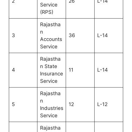
2
26
L-14
Service
(RPS)
Rajastha
n
3
36
L-14
Accounts
Service
Rajastha
n State
4
11
L-14
Insurance
Service
Rajastha
n
5
12
L-12
Industries
Service
Rajastha