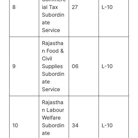
8
ial Tax
27
L-10
Subordin
ate
Service
Rajastha
n Food &
Civil
9
Supplies
06
L-10
Subordin
ate
Service
Rajastha
n Labour
Welfare
10
Subordin
34
L-10
ate