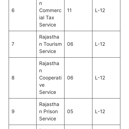
n
6
Commerc
11
L-12
ial Tax
Service
Rajastha
7
n Tourism
06
L-12
Service
Rajastha
n
8
Cooperati
06
L-12
ve
Service
Rajastha
9
n Prison
05
L-12
Service