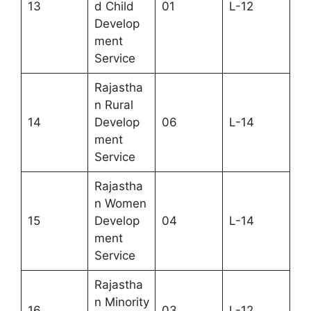
13
d Child
01
L-12
Develop
ment
Service
Rajastha
n Rural
14
Develop
06
L-14
ment
Service
Rajastha
n Women
15
Develop
04
L-14
ment
Service
Rajastha
n Minority
16
03
L-12