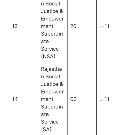
n Social
Justice &
Empower
13
ment
20
L-11
Subordin
ate
Service
(NSA)
Rajastha
n Social
Justice &
Empower
14
ment
03
L-11
Subordin
ate
Service
(SA)