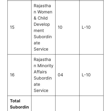
Rajastha
n Women
& Child
Develop
15
10
L-10
ment
Subordin
ate
Service
Rajastha
n Minority
Affairs
16
04
L-10
Subordin
ate
Service
Total
Subordin