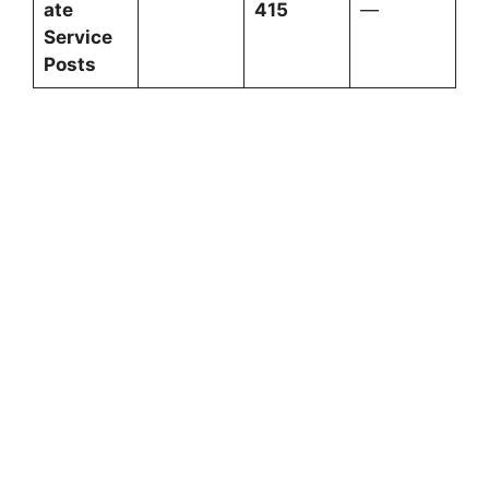
ate
415
—
Service
Posts