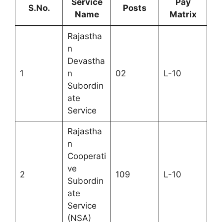
Service
Pay
S.No.
Posts
Name
Matrix
Rajastha
n
Devastha
1
n
02
L-10
Subordin
ate
Service
Rajastha
n
Cooperati
ve
2
109
L-10
Subordin
ate
Service
(NSA)