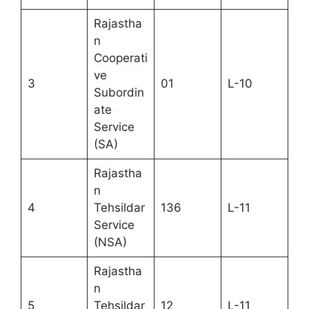
Rajastha
n
Cooperati
ve
3
01
L-10
Subordin
ate
Service
(SA)
Rajastha
n
4
Tehsildar
136
L-11
Service
(NSA)
Rajastha
n
5
Tehsildar
12
L-11