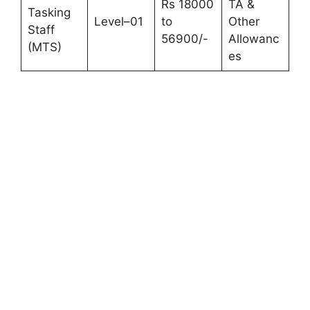
Rs 18000
TA &
Tasking
Level–01
to
Other
Staff
56900/-
Allowanc
(MTS)
es