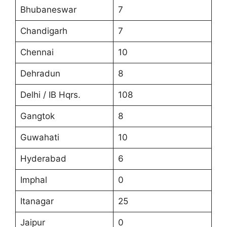
Bhubaneswar
7
Chandigarh
7
Chennai
10
Dehradun
8
Delhi / IB Hqrs.
108
Gangtok
8
Guwahati
10
Hyderabad
6
Imphal
0
Itanagar
25
Jaipur
0