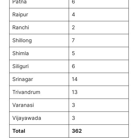
Patna
6
Raipur
4
Ranchi
2
Shillong
7
Shimla
5
Siliguri
6
Srinagar
14
Trivandrum
13
Varanasi
3
Vijayawada
3
Total
362