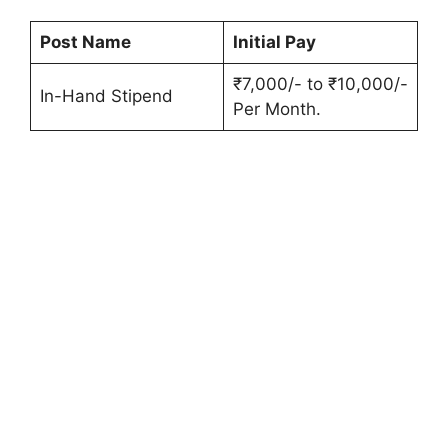
Post Name
Initial Pay
₹7,000/- to ₹10,000/-
In-Hand Stipend
Per Month.