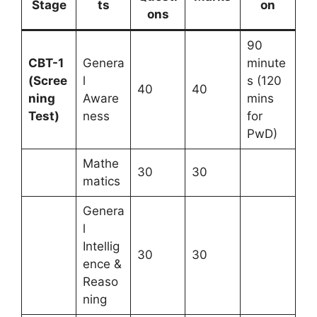
Stage
ts
on
ons
90
CBT-1
Genera
minute
(Scree
l
s (120
40
40
ning
Aware
mins
Test)
ness
for
PwD)
Mathe
30
30
matics
Genera
l
Intellig
30
30
ence &
Reaso
ning