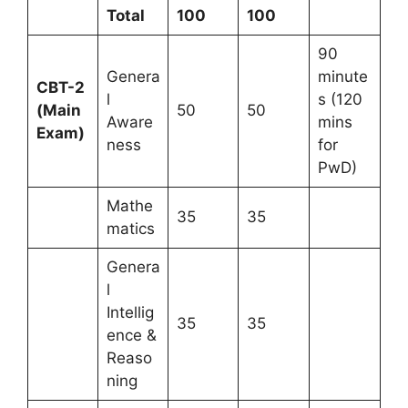
Total
100
100
90
Genera
minute
CBT-2
l
s (120
(Main
50
50
Aware
mins
Exam)
ness
for
PwD)
Mathe
35
35
matics
Genera
l
Intellig
35
35
ence &
Reaso
ning