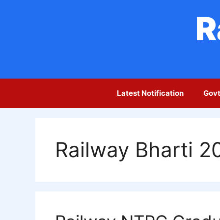
Skip
R
to
content
Latest Notification
Govt
Railway Bharti 2