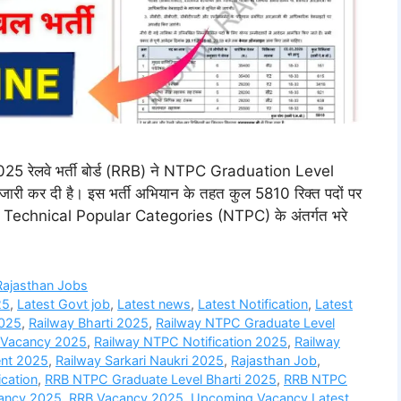
ेलवे भर्ती बोर्ड (RRB) ने NTPC Graduation Level
 कर दी है। इस भर्ती अभियान के तहत कुल 5810 रिक्त पदों पर
 Non Technical Popular Categories (NTPC) के अंतर्गत भरे
Rajasthan Jobs
25
,
Latest Govt job
,
Latest news
,
Latest Notification
,
Latest
2025
,
Railway Bharti 2025
,
Railway NTPC Graduate Level
 Vacancy 2025
,
Railway NTPC Notification 2025
,
Railway
ent 2025
,
Railway Sarkari Naukri 2025
,
Rajasthan Job
,
cation
,
RRB NTPC Graduate Level Bharti 2025
,
RRB NTPC
ancy 2025
,
RRB Vacancy 2025
,
Upcoming Vacancy Latest