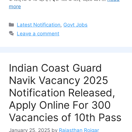
more
Categories
Latest Notification
,
Govt Jobs
Leave a comment
Indian Coast Guard
Navik Vacancy 2025
Notification Released,
Apply Online For 300
Vacancies of 10th Pass
January 25, 2025
by
Rajasthan Rojgar