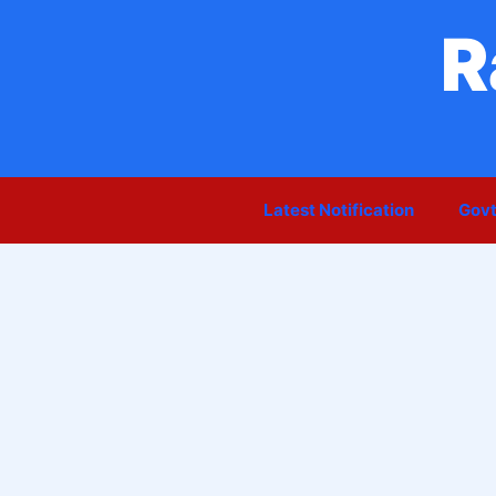
Skip
R
to
content
Latest Notification
Govt