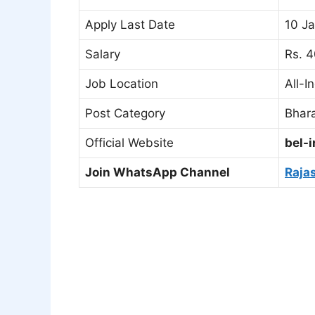
Apply Last Date
10 J
Salary
Rs. 4
Job Location
All-I
Post Category
Bhara
Official Website
bel-i
Join WhatsApp Channel
Raja