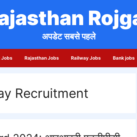
ajasthan Rojg
अपडेट सबसे पहले
 Jobs
Rajasthan Jobs
Railway Jobs
Bank jobs
y Recruitment