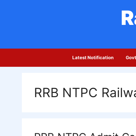
Skip
R
to
content
Latest Notification
Govt
RRB NTPC Railwa