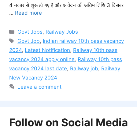
4 नवंबर से शुरू हो गए हैं और आवेदन की अंतिम तिथि 3 दिसंबर
…
Read more
Categories
Govt Jobs
,
Railway Jobs
Tags
Govt Job
,
Indian railway 10th pass vacancy
2024
,
Latest Notification
,
Railway 10th pass
vacancy 2024 apply online
,
Railway 10th pass
vacancy 2024 last date
,
Railway job
,
Railway
New Vacancy 2024
Leave a comment
Follow on Social Media