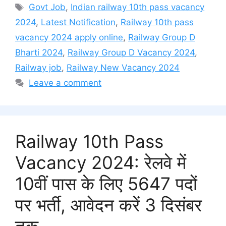
Tags
Govt Job
,
Indian railway 10th pass vacancy
2024
,
Latest Notification
,
Railway 10th pass
vacancy 2024 apply online
,
Railway Group D
Bharti 2024
,
Railway Group D Vacancy 2024
,
Railway job
,
Railway New Vacancy 2024
Leave a comment
Railway 10th Pass
Vacancy 2024: रेलवे में
10वीं पास के लिए 5647 पदों
पर भर्ती, आवेदन करें 3 दिसंबर