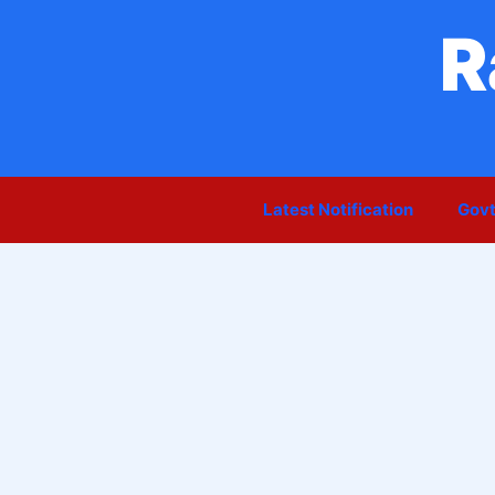
Skip
R
to
content
Latest Notification
Govt