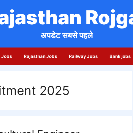
ajasthan Rojg
अपडेट सबसे पहले
 Jobs
Rajasthan Jobs
Railway Jobs
Bank jobs
itment 2025