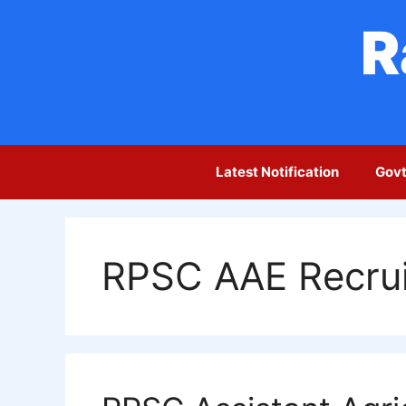
Skip
R
to
content
Latest Notification
Govt
RPSC AAE Recru