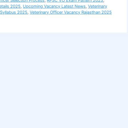
ficer Selection Process
,
RPSC VO Exam Pattern 2025
,
tails 2025
,
Upcoming Vacancy Latest News
,
Veterinary
r Syllabus 2025
,
Veterinary Officer Vacancy Rajasthan 2025