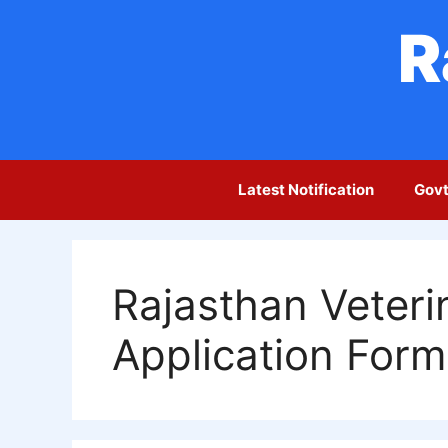
Skip
R
to
content
Latest Notification
Govt
Rajasthan Veteri
Application For