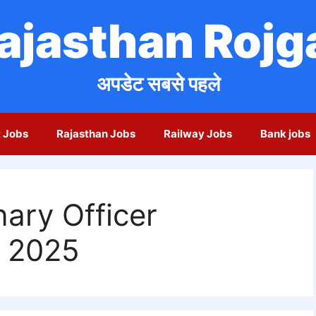
ajasthan Rojg
अपडेट सबसे पहले
 Jobs
Rajasthan Jobs
Railway Jobs
Bank jobs
nary Officer
m 2025