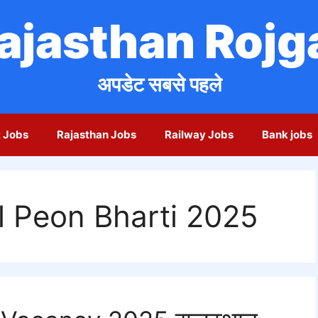
ajasthan Rojg
अपडेट सबसे पहले
 Jobs
Rajasthan Jobs
Railway Jobs
Bank jobs
l Peon Bharti 2025