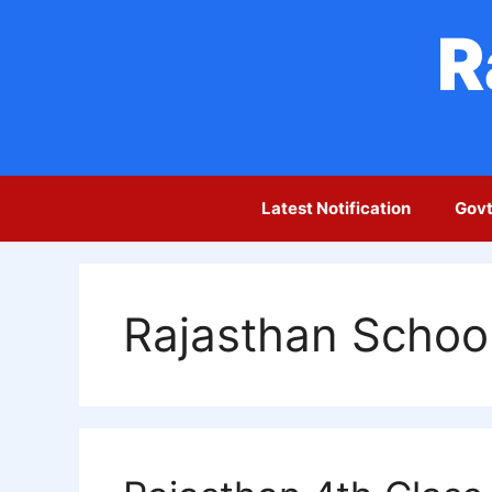
Skip
R
to
content
Latest Notification
Govt
Rajasthan Schoo