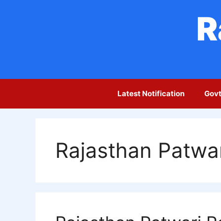
Skip
R
to
content
Latest Notification
Govt
Rajasthan Patwar