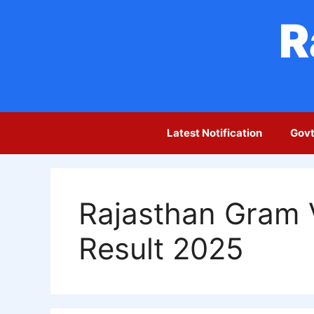
Skip
R
to
content
Latest Notification
Govt
Rajasthan Gram V
Result 2025