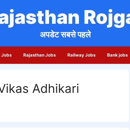
ajasthan Rojg
अपडेट सबसे पहले
 Jobs
Rajasthan Jobs
Railway Jobs
Bank jobs
ikas Adhikari