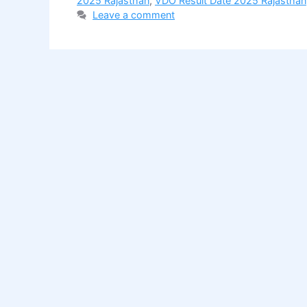
2025 Rajasthan
,
VDO Result Date 2025 Rajasthan
Leave a comment