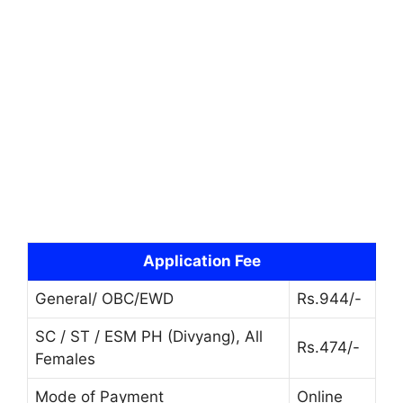
Application Fee
General/ OBC/EWD
Rs.944/-
SC / ST / ESM PH (Divyang), All
Rs.474/-
Females
Mode of Payment
Online