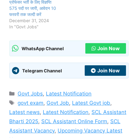
प्रोफेसर भर्ती के लिए विज्ञप्ति
575 पदों पर जारी, आवेदन 10
फरवरी तक जल्दी करें
December 31, 2024
In "Govt Jobs"
Join Now
WhatsApp Channel
Join Now
Telegram Channel
Categories
Govt Jobs
,
Latest Notification
Tags
govt exam
,
Govt Job
,
Latest Govt job
,
Latest news
,
Latest Notification
,
SCL Assistant
Bharti 2025
,
SCL Assistant Online Form
,
SCL
Assistant Vacancy
,
Upcoming Vacancy Latest