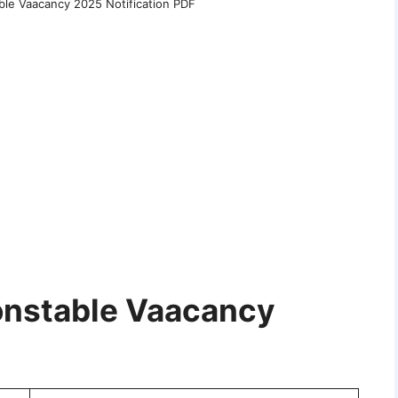
ble Vaacancy 2025 Notification PDF
onstable Vaacancy