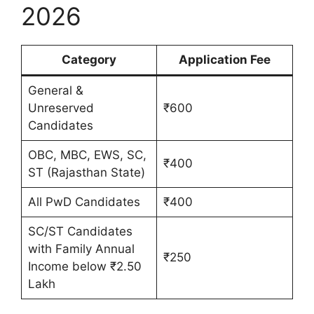
2026
Category
Application Fee
General &
Unreserved
₹600
Candidates
OBC, MBC, EWS, SC,
₹400
ST (Rajasthan State)
All PwD Candidates
₹400
SC/ST Candidates
with Family Annual
₹250
Income below ₹2.50
Lakh