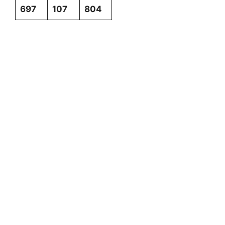
697
107
804