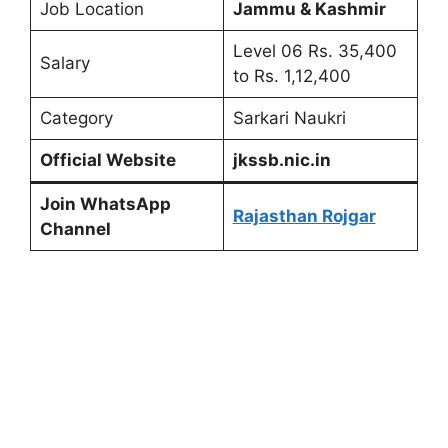
Job Location
Jammu & Kashmir
Level 06 Rs. 35,400
Salary
to Rs. 1,12,400
Category
Sarkari Naukri
Official Website
jkssb.nic.in
Join WhatsApp
Rajasthan Rojgar
Channel