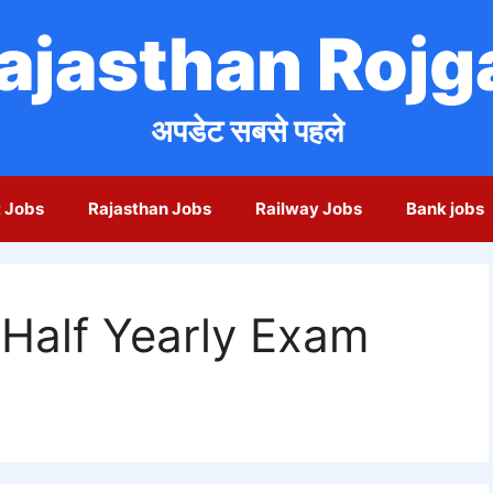
ajasthan Rojg
अपडेट सबसे पहले
 Jobs
Rajasthan Jobs
Railway Jobs
Bank jobs
Half Yearly Exam