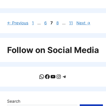
Page
Page
Page
Page
Page
←
Previous
1
…
6
7
8
…
11
Next
→
Follow on Social Media
WhatsApp
Facebook
YouTube
Instagram
Telegram
Search