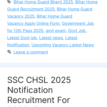
Tags
Bihar Home Guard Bharti 2025
,
Bihar Home
Guard Recruitment 2025
,
Bihar Home Guard
Vacancy 2025
,
Bihar Home Guard
Vacancy Apply Online Form
,
Government Job
for 12th Pass 2025
,
govt exam
,
Govt Job
,
Latest Govt job
,
Latest news
,
Latest
Notification
,
Upcoming Vacancy Latest News
Leave a comment
SSC CHSL 2025
Notification
Recruitment For