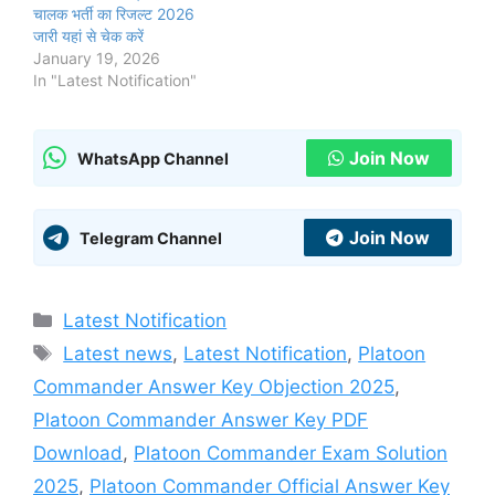
चालक भर्ती का रिजल्ट 2026
जारी यहां से चेक करें
January 19, 2026
In "Latest Notification"
Join Now
WhatsApp Channel
Join Now
Telegram Channel
Categories
Latest Notification
Tags
Latest news
,
Latest Notification
,
Platoon
Commander Answer Key Objection 2025
,
Platoon Commander Answer Key PDF
Download
,
Platoon Commander Exam Solution
2025
,
Platoon Commander Official Answer Key