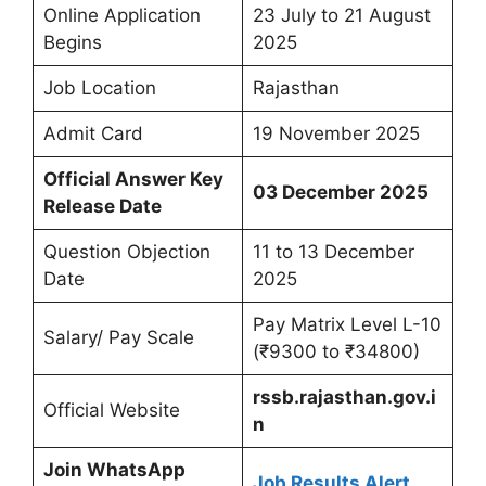
Online Application
23 July to 21 August
Begins
2025
Job Location
Rajasthan
Admit Card
19 November 2025
Official Answer Key
03 December 2025
Release Date
Question Objection
11 to 13 December
Date
2025
Pay Matrix Level L-10
Salary/ Pay Scale
(₹9300 to ₹34800)
rssb.rajasthan.gov.i
Official Website
n
Join WhatsApp
Job Results Alert