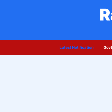
Skip
R
to
content
Latest Notification
Govt