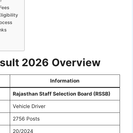
?
 Fees
igibility
rocess
nks
esult 2026
Overview
Information
Rajasthan Staff Selection Board (RSSB)
Vehicle Driver
2756 Posts
20/2024