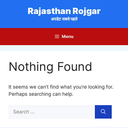
Skip
Rajasthan Rojgar
to
content
अपडेट सबसे पहले
Menu
Nothing Found
It seems we can’t find what you’re looking for.
Perhaps searching can help.
Search
for: