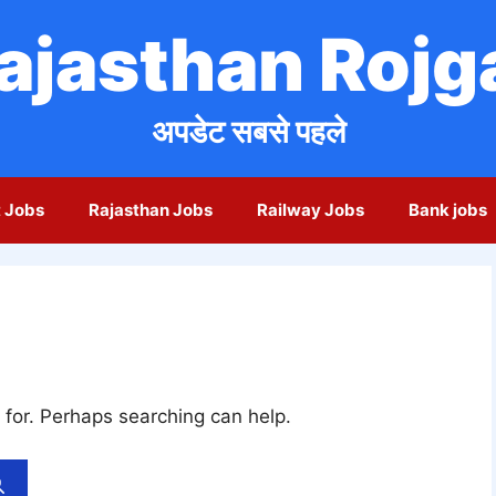
ajasthan Rojg
अपडेट सबसे पहले
 Jobs
Rajasthan Jobs
Railway Jobs
Bank jobs
 for. Perhaps searching can help.