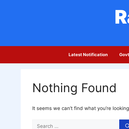
Skip
R
to
content
Latest Notification
Govt
Nothing Found
It seems we can’t find what you’re looking
Search