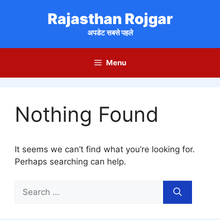
Skip
Rajasthan Rojgar
to
content
अपडेट सबसे पहले
Menu
Nothing Found
It seems we can’t find what you’re looking for.
Perhaps searching can help.
Search
for: